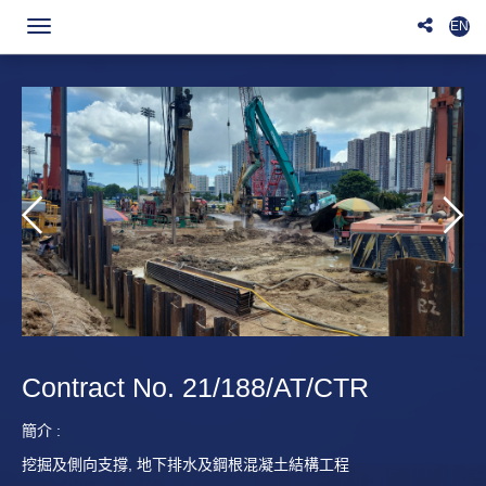
EN
Toggle
navigation
Contract No. 21/188/AT/CTR
建
2
簡介 :
挖掘及側向支撐, 地下排水及鋼根混凝土結構工程