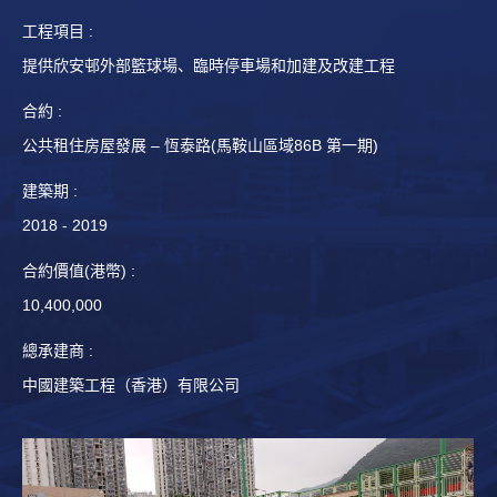
工程項目 :
提供欣安邨外部籃球場、臨時停車場和加建及改建工程
合約 :
合
公共租住房屋發展 – 恆泰路(馬鞍山區域86B 第一期)
建築期 :
2018 - 2019
2
合約價值(港幣) :
10,400,000
8
總承建商 :
中國建築工程（香港）有限公司